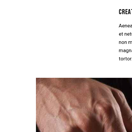
CREA
Aenea
et ne
non mo
magna 
tortor