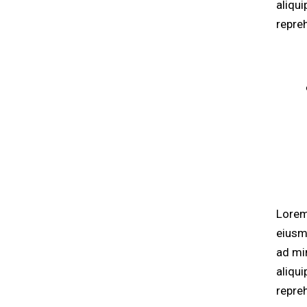
aliqu
repre
Lorem
eiusm
ad mi
aliqu
repre