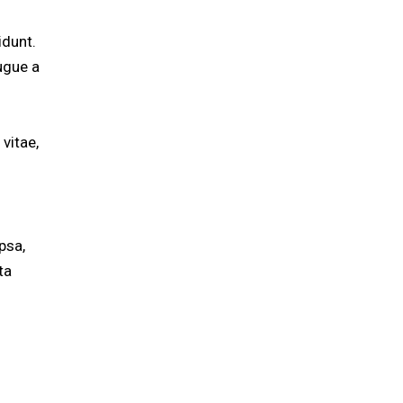
idunt.
ugue a
 vitae,
psa,
ta