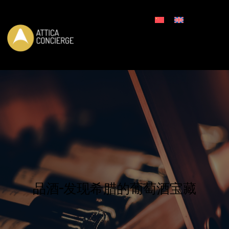
预订申请
品酒–发现希腊的葡萄酒宝藏